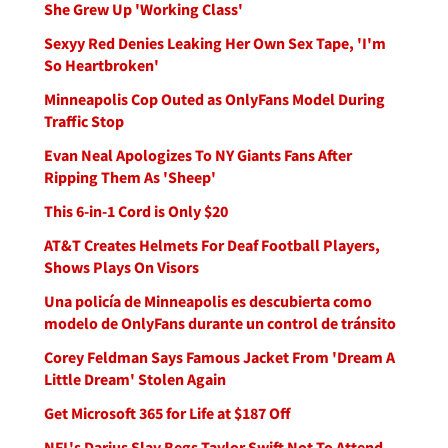
She Grew Up 'Working Class'
Sexyy Red Denies Leaking Her Own Sex Tape, 'I'm
So Heartbroken'
Minneapolis Cop Outed as OnlyFans Model During
Traffic Stop
Evan Neal Apologizes To NY Giants Fans After
Ripping Them As 'Sheep'
This 6-in-1 Cord is Only $20
AT&T Creates Helmets For Deaf Football Players,
Shows Plays On Visors
Una policía de Minneapolis es descubierta como
modelo de OnlyFans durante un control de tránsito
Corey Feldman Says Famous Jacket From 'Dream A
Little Dream' Stolen Again
Get Microsoft 365 for Life at $187 Off
NFL's Darius Slay Begs Taylor Swift Not To Attend