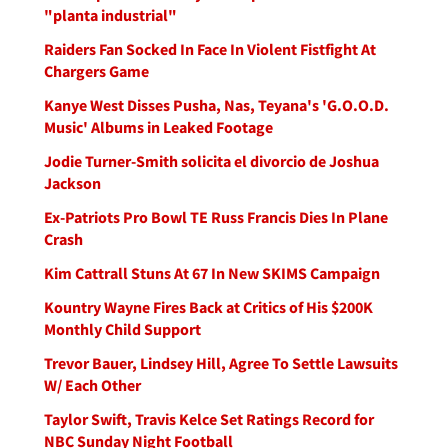
"planta industrial"
Raiders Fan Socked In Face In Violent Fistfight At
Chargers Game
Kanye West Disses Pusha, Nas, Teyana's 'G.O.O.D.
Music' Albums in Leaked Footage
Jodie Turner-Smith solicita el divorcio de Joshua
Jackson
Ex-Patriots Pro Bowl TE Russ Francis Dies In Plane
Crash
Kim Cattrall Stuns At 67 In New SKIMS Campaign
Kountry Wayne Fires Back at Critics of His $200K
Monthly Child Support
Trevor Bauer, Lindsey Hill, Agree To Settle Lawsuits
W/ Each Other
Taylor Swift, Travis Kelce Set Ratings Record for
NBC Sunday Night Football